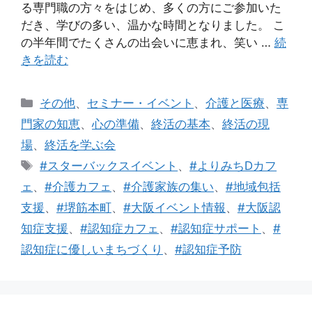
る専門職の方々をはじめ、多くの方にご参加いた
だき、学びの多い、温かな時間となりました。 こ
の半年間でたくさんの出会いに恵まれ、笑い …
続
きを読む
カ
その他
、
セミナー・イベント
、
介護と医療
、
専
テ
門家の知恵
、
心の準備
、
終活の基本
、
終活の現
ゴ
場
、
終活を学ぶ会
リ
タ
#スターバックスイベント
、
#よりみちDカフ
ー
グ
ェ
、
#介護カフェ
、
#介護家族の集い
、
#地域包括
支援
、
#堺筋本町
、
#大阪イベント情報
、
#大阪認
知症支援
、
#認知症カフェ
、
#認知症サポート
、
#
認知症に優しいまちづくり
、
#認知症予防