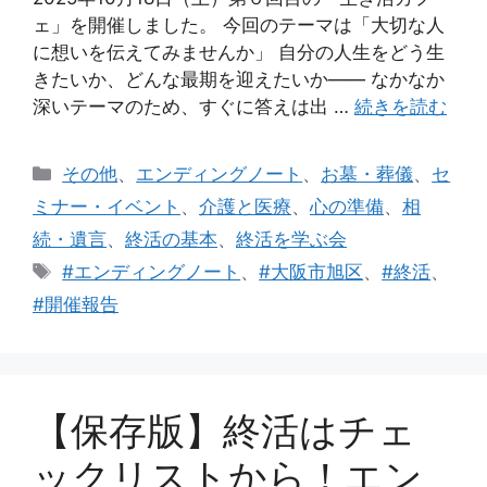
ェ」を開催しました。 今回のテーマは「大切な人
に想いを伝えてみませんか」 自分の人生をどう生
きたいか、どんな最期を迎えたいか―― なかなか
深いテーマのため、すぐに答えは出 …
続きを読む
カ
その他
、
エンディングノート
、
お墓・葬儀
、
セ
テ
ミナー・イベント
、
介護と医療
、
心の準備
、
相
ゴ
続・遺言
、
終活の基本
、
終活を学ぶ会
リ
タ
#エンディングノート
、
#大阪市旭区
、
#終活
、
ー
グ
#開催報告
【保存版】終活はチェ
ックリストから！エン