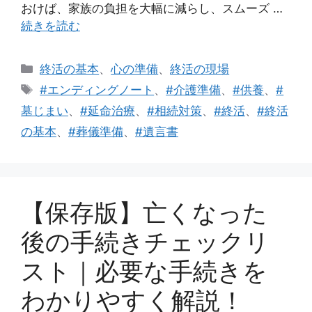
おけば、家族の負担を大幅に減らし、スムーズ …
続きを読む
カ
終活の基本
、
心の準備
、
終活の現場
テ
タ
#エンディングノート
、
#介護準備
、
#供養
、
#
ゴ
グ
墓じまい
、
#延命治療
、
#相続対策
、
#終活
、
#終活
リ
の基本
、
#葬儀準備
、
#遺言書
ー
【保存版】亡くなった
後の手続きチェックリ
スト｜必要な手続きを
わかりやすく解説！