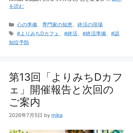
を読む
カ
心の準備
、
専門家の知恵
、
終活の現場
テ
タ
#よりみちDカフェ
、
#終活
、
#終活準備
、
#認
ゴ
グ
知症予防
リ
ー
第13回「よりみちDカフ
ェ」開催報告と次回の
ご案内
2026年7月5日
by
mika