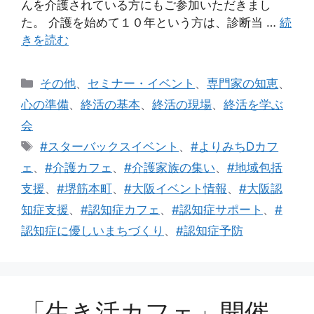
んを介護されている方にもご参加いただきまし
た。 介護を始めて１０年という方は、診断当 …
続
きを読む
カ
その他
、
セミナー・イベント
、
専門家の知恵
、
テ
心の準備
、
終活の基本
、
終活の現場
、
終活を学ぶ
ゴ
会
リ
タ
#スターバックスイベント
、
#よりみちDカフ
ー
グ
ェ
、
#介護カフェ
、
#介護家族の集い
、
#地域包括
支援
、
#堺筋本町
、
#大阪イベント情報
、
#大阪認
知症支援
、
#認知症カフェ
、
#認知症サポート
、
#
認知症に優しいまちづくり
、
#認知症予防
「生き活カフェ」開催