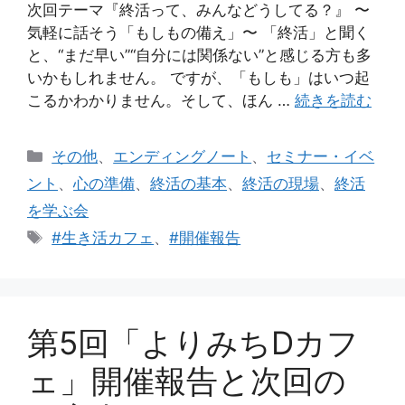
次回テーマ『終活って、みんなどうしてる？』 〜
気軽に話そう「もしもの備え」〜 「終活」と聞く
と、“まだ早い”“自分には関係ない”と感じる方も多
いかもしれません。 ですが、「もしも」はいつ起
こるかわかりません。そして、ほん …
続きを読む
カ
その他
、
エンディングノート
、
セミナー・イベ
テ
ント
、
心の準備
、
終活の基本
、
終活の現場
、
終活
ゴ
を学ぶ会
リ
タ
#生き活カフェ
、
#開催報告
ー
グ
第5回「よりみちDカフ
ェ」開催報告と次回の