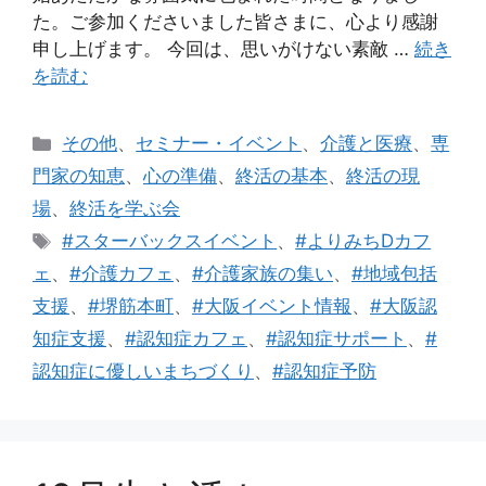
た。ご参加くださいました皆さまに、心より感謝
申し上げます。 今回は、思いがけない素敵 …
続き
を読む
カ
その他
、
セミナー・イベント
、
介護と医療
、
専
テ
門家の知恵
、
心の準備
、
終活の基本
、
終活の現
ゴ
場
、
終活を学ぶ会
リ
タ
#スターバックスイベント
、
#よりみちDカフ
ー
グ
ェ
、
#介護カフェ
、
#介護家族の集い
、
#地域包括
支援
、
#堺筋本町
、
#大阪イベント情報
、
#大阪認
知症支援
、
#認知症カフェ
、
#認知症サポート
、
#
認知症に優しいまちづくり
、
#認知症予防