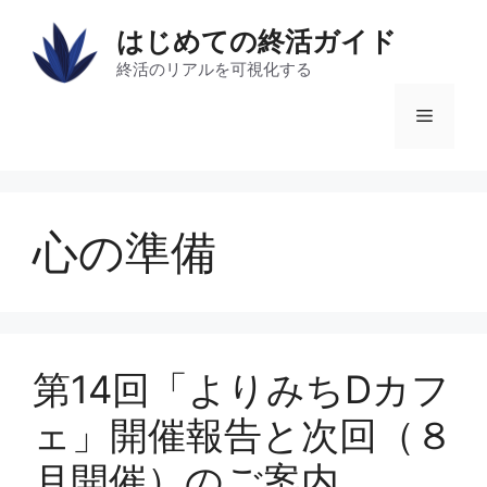
コ
はじめての終活ガイド
ン
テ
終活のリアルを可視化する
ン
メ
ツ
へ
ス
ニ
キ
ッ
心の準備
ュ
プ
ー
第14回「よりみちDカフ
ェ」開催報告と次回（８
月開催）のご案内