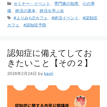
カ
セミナー・イベント
、
専門家の知恵
、
心の準
テ
備
、
終活の基本
、
終活を学ぶ会
ゴ
タ
#よりみちDカフェ
、
#終活イベント
、
#認知症
リ
グ
カフェ
、
#認知症予防
ー
認知症に備えてしてお
きたいこと【その２】
2026年2月24日
by
kaori