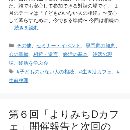
た、誰でも安心して参加できる対話の場です。 １
月のテーマは『子どものいない人の相続』〜安心
して暮らすために、今できる準備〜 今回は相続の
…
続きを読む
カ
その他
、
セミナー・イベント
、
専門家の知恵
、
テ
心の準備
、
相続・遺言
、
終活の基本
、
終活の現
ゴ
場
、
終活を学ぶ会
リ
タ
#子どものいない人の相続
、
#生き活カフェ
、
#
ー
グ
生前整理
第６回「よりみちDカフ
ェ」開催報告と次回の