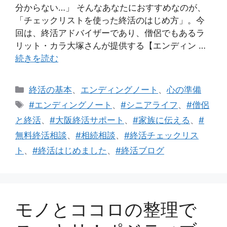
分からない…」 そんなあなたにおすすめなのが、
「チェックリストを使った終活のはじめ方」。今
回は、終活アドバイザーであり、僧侶でもあるラ
リット・カラ大塚さんが提供する【エンディン …
続きを読む
カ
終活の基本
、
エンディングノート
、
心の準備
テ
タ
#エンディングノート
、
#シニアライフ
、
#僧侶
ゴ
グ
と終活
、
#大阪終活サポート
、
#家族に伝える
、
#
リ
無料終活相談
、
#相続相談
、
#終活チェックリス
ー
ト
、
#終活はじめました
、
#終活ブログ
モノとココロの整理で