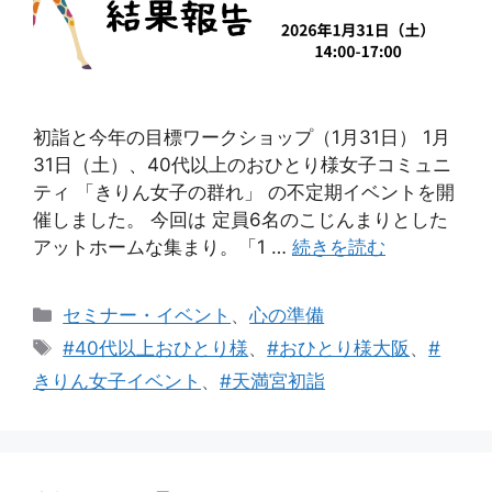
初詣と今年の目標ワークショップ（1月31日） 1月
31日（土）、40代以上のおひとり様女子コミュニ
ティ 「きりん女子の群れ」 の不定期イベントを開
催しました。 今回は 定員6名のこじんまりとした
アットホームな集まり。「1 …
続きを読む
カ
セミナー・イベント
、
心の準備
テ
タ
#40代以上おひとり様
、
#おひとり様大阪
、
#
ゴ
グ
きりん女子イベント
、
#天満宮初詣
リ
ー