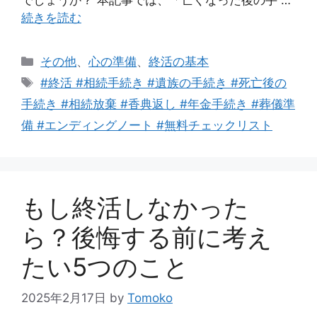
続きを読む
カ
その他
、
心の準備
、
終活の基本
テ
タ
#終活 #相続手続き #遺族の手続き #死亡後の
ゴ
グ
手続き #相続放棄 #香典返し #年金手続き #葬儀準
リ
備 #エンディングノート #無料チェックリスト
ー
もし終活しなかった
ら？後悔する前に考え
たい5つのこと
2025年2月17日
by
Tomoko