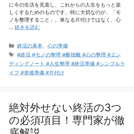
に今の生活を見直し、これからの人生をもっと楽
しくするためのものです。特に大切なのが、「モ
ノを整理すること」。単なる片付けではなく、心
…
続きを読む
カ
終活の基本
、
心の準備
テ
タ
#終活 #モノの整理 #断捨離 #心の整理 #エン
ゴ
グ
ディングノート #人生整理 #終活準備 #シンプルラ
リ
イフ #老後準備 #片付け
ー
絶対外せない終活の3つ
の必須項目！専門家が徹
底解説