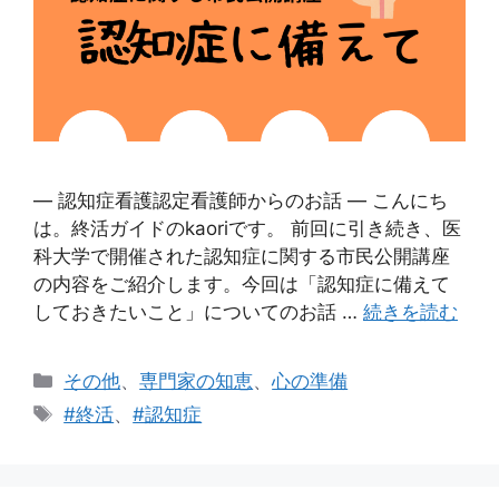
― 認知症看護認定看護師からのお話 ― こんにち
は。終活ガイドのkaoriです。 前回に引き続き、医
科大学で開催された認知症に関する市民公開講座
の内容をご紹介します。今回は「認知症に備えて
しておきたいこと」についてのお話 …
続きを読む
カ
その他
、
専門家の知恵
、
心の準備
テ
タ
#終活
、
#認知症
ゴ
グ
リ
ー