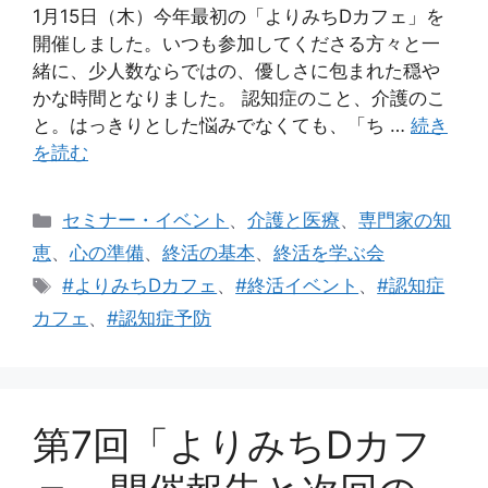
1月15日（木）今年最初の「よりみちDカフェ」を
開催しました。いつも参加してくださる方々と一
緒に、少人数ならではの、優しさに包まれた穏や
かな時間となりました。 認知症のこと、介護のこ
と。はっきりとした悩みでなくても、「ち …
続き
を読む
カ
セミナー・イベント
、
介護と医療
、
専門家の知
テ
恵
、
心の準備
、
終活の基本
、
終活を学ぶ会
ゴ
タ
#よりみちDカフェ
、
#終活イベント
、
#認知症
リ
グ
カフェ
、
#認知症予防
ー
第7回「よりみちDカフ