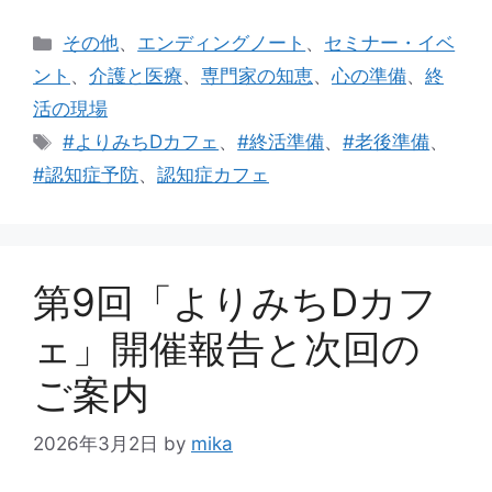
カ
その他
、
エンディングノート
、
セミナー・イベ
テ
ント
、
介護と医療
、
専門家の知恵
、
心の準備
、
終
ゴ
活の現場
リ
タ
#よりみちDカフェ
、
#終活準備
、
#老後準備
、
ー
グ
#認知症予防
、
認知症カフェ
第9回「よりみちDカフ
ェ」開催報告と次回の
ご案内
2026年3月2日
by
mika