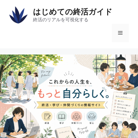
コ
はじめての終活ガイド
ン
テ
終活のリアルを可視化する
ン
メ
ツ
へ
ス
ニ
キ
ッ
ュ
プ
ー