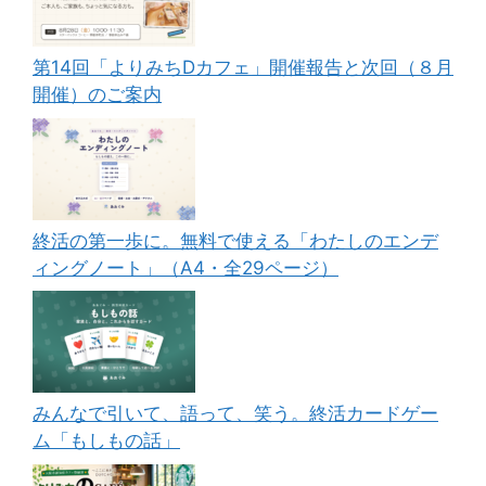
第14回「よりみちDカフェ」開催報告と次回（８月
開催）のご案内
終活の第一歩に。無料で使える「わたしのエンデ
ィングノート」（A4・全29ページ）
みんなで引いて、語って、笑う。終活カードゲー
ム「もしもの話」