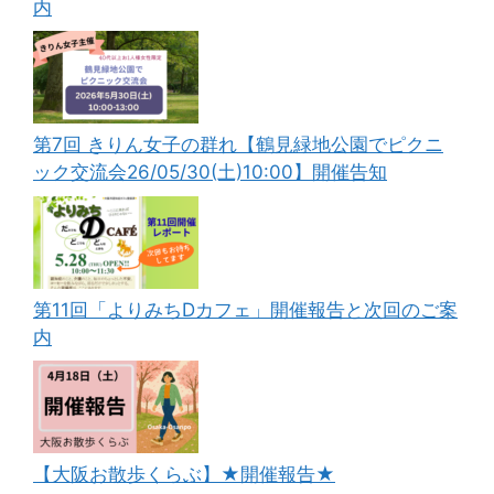
内
第7回 きりん女子の群れ【鶴見緑地公園でピクニ
ック交流会26/05/30(土)10:00】開催告知
第11回「よりみちDカフェ」開催報告と次回のご案
内
【大阪お散歩くらぶ】★開催報告★