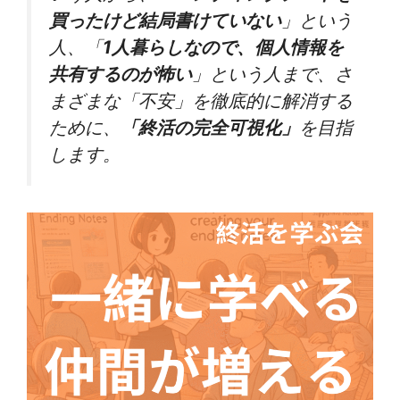
買ったけど結局書けていない
」という
人、「
1人暮らしなので、個人情報を
共有するのが怖い
」という人まで、さ
まざまな「不安」を徹底的に解消する
ために、
「終活の完全可視化」
を目指
します。