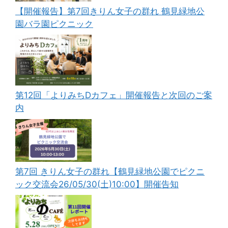
【開催報告】第7回きりん女子の群れ 鶴見緑地公
園バラ園ピクニック
第12回「よりみちDカフェ」開催報告と次回のご案
内
第7回 きりん女子の群れ【鶴見緑地公園でピクニ
ック交流会26/05/30(土)10:00】開催告知