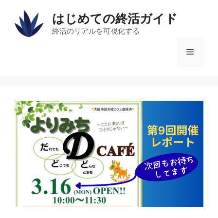
コ
はじめての終活ガイド
ン
テ
終活のリアルを可視化する
ン
メ
ツ
へ
ス
ニ
キ
ッ
ュ
プ
ー