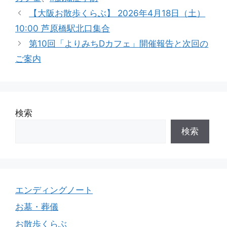
ー
【大阪お散歩くらぶ】 2026年4月18日（土）
10:00 芦原橋駅北口集合
第10回「よりみちDカフェ」開催報告と次回の
ご案内
検索
検索
エンディングノート
お墓・葬儀
お散歩くらぶ