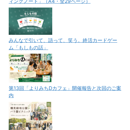
ィングノート」（A4・全29ページ）
みんなで引いて、語って、笑う。終活カードゲー
ム「もしもの話」
第13回「よりみちDカフェ」開催報告と次回のご案
内