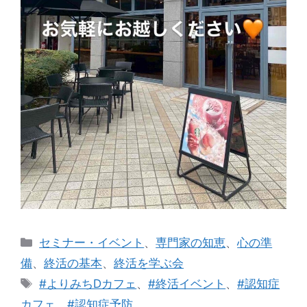
カ
セミナー・イベント
、
専門家の知恵
、
心の準
テ
備
、
終活の基本
、
終活を学ぶ会
ゴ
タ
#よりみちDカフェ
、
#終活イベント
、
#認知症
リ
グ
カフェ
、
#認知症予防