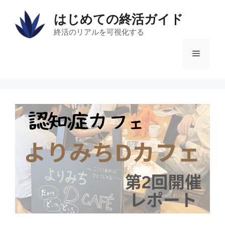
コ
はじめての終活ガイド
ン
テ
終活のリアルを可視化する
ン
メ
ツ
へ
ス
ニ
キ
ッ
ュ
プ
ー