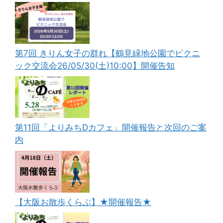
第7回 きりん女子の群れ【鶴見緑地公園でピクニ
ック交流会26/05/30(土)10:00】開催告知
第11回「よりみちDカフェ」開催報告と次回のご案
内
【大阪お散歩くらぶ】★開催報告★