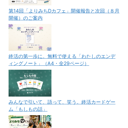
第14回「よりみちDカフェ」開催報告と次回（８月
開催）のご案内
終活の第一歩に。無料で使える「わたしのエンデ
ィングノート」（A4・全29ページ）
みんなで引いて、語って、笑う。終活カードゲー
ム「もしもの話」