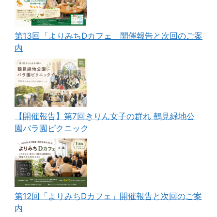
第13回「よりみちDカフェ」開催報告と次回のご案
内
【開催報告】第7回きりん女子の群れ 鶴見緑地公
園バラ園ピクニック
第12回「よりみちDカフェ」開催報告と次回のご案
内