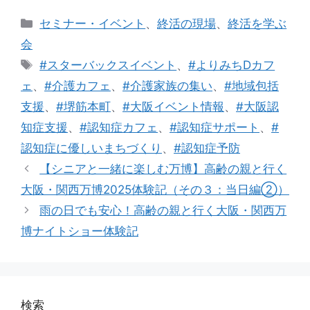
カ
セミナー・イベント
、
終活の現場
、
終活を学ぶ
テ
会
ゴ
タ
#スターバックスイベント
、
#よりみちDカフ
リ
グ
ェ
、
#介護カフェ
、
#介護家族の集い
、
#地域包括
ー
支援
、
#堺筋本町
、
#大阪イベント情報
、
#大阪認
知症支援
、
#認知症カフェ
、
#認知症サポート
、
#
認知症に優しいまちづくり
、
#認知症予防
【シニアと一緒に楽しむ万博】高齢の親と行く
大阪・関西万博2025体験記（その３：当日編②）
雨の日でも安心！高齢の親と行く大阪・関西万
博ナイトショー体験記
検索